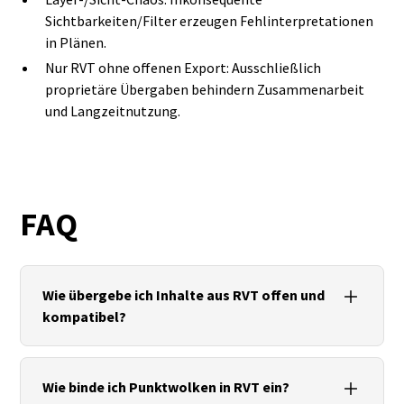
Sichtbarkeiten/Filter erzeugen Fehlinterpretationen
in Plänen.
Nur RVT ohne offenen Export: Ausschließlich
proprietäre Übergaben behindern Zusammenarbeit
und Langzeitnutzung.
FAQ
Wie übergebe ich Inhalte aus RVT offen und
kompatibel?
Über IFC‑Export mit passender MVD (z. B.
Coordination/Reference View), gepflegten
Wie binde ich Punktwolken in RVT ein?
PropertySets, dokumentierten