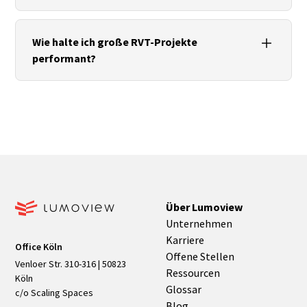
Einheiten/Koordinaten und Viewer‑/IDS‑Prüfung.
E57 / LAS in rcs umwandeln und als Referenz
verknüpfen, Schnittebenen setzen, Geometrie
Wie halte ich große RVT‑Projekte
ableiten; Scandichte/Toleranz am Zweck
performant?
ausrichten und Koordinaten sauber mappen.
Saubere Vorlagen, sinnvolle LOD/LOI, Links statt
Einbettung, regelmäßiges Bereinigen/Audit,
Regeln für Ansichten/Filter und stringentes
Worksharing.
Über Lumoview
Unternehmen
Karriere
Office Köln
Offene Stellen
Venloer Str. 310-316 | 50823
Ressourcen
Köln
Glossar
c/o Scaling Spaces
Blog