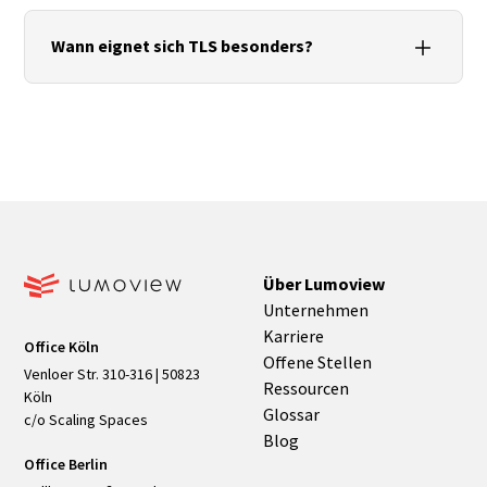
In der Regel zunächst eine Punktwolke. Daraus
können Bestandspläne, CAD-Modelle, BIM-Modelle
Wann eignet sich TLS besonders?
oder digitale Zwillinge erstellt werden.
Bei Sanierungen, Umbauten, denkmalgeschützten
Gebäuden, komplexer Gebäudetechnik und überall
dort, wo präzise Bestandsdaten benötigt werden.
Über Lumoview
Unternehmen
Karriere
Office Köln
Offene Stellen
Venloer Str. 310-316 | 50823
Ressourcen
Köln
Glossar
c/o Scaling Spaces
Blog
Office Berlin