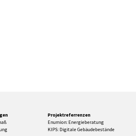
ngen
Projektreferrenzen
maß
Enumion: Energieberatung
rung
KIPS: Digitale Gebäudebestände