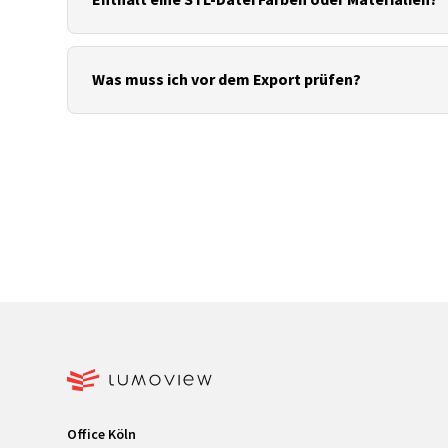
Nein. STL speichert nur die Geometrie als Dreiecksn
besser geeignet.
Was muss ich vor dem Export prüfen?
Einheiten, geschlossene Flächen, korrekt ausgerich
reduziert Fehler in Slicern, Viewern und Weiterverar
Office Köln