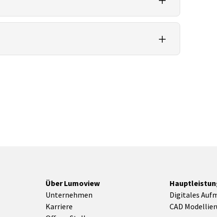
etz. Für Materialien und Texturen ist OBJ meist
tete Normalen und eine sinnvolle Polygonzahl. Das
beitung.
Über Lumoview
Hauptleistu
Unternehmen
Digitales Auf
Karriere
CAD Modellie