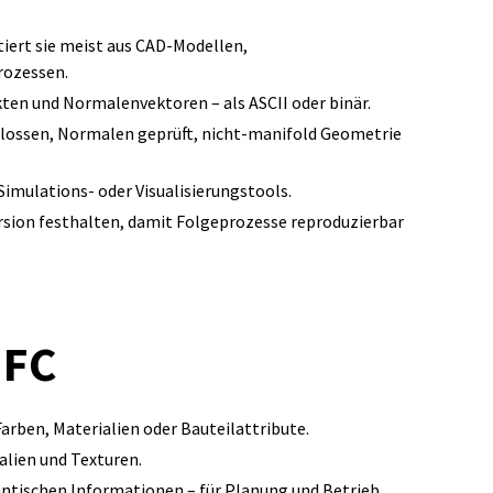
tiert sie meist aus CAD‑Modellen,
rozessen.
ten und Normalenvektoren – als ASCII oder binär.
hlossen, Normalen geprüft, nicht‑manifold Geometrie
Simulations‑ oder Visualisierungstools.
sion festhalten, damit Folgeprozesse reproduzierbar
IFC
rben, Materialien oder Bauteilattribute.
alien und Texturen.
tischen Informationen – für Planung und Betrieb,