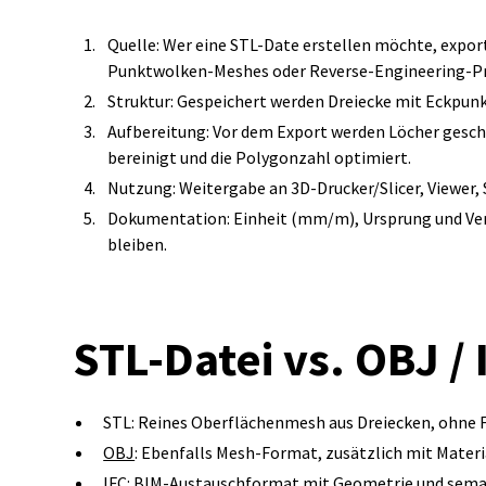
Quelle: Wer eine STL-Date erstellen möchte, expor
Punktwolken‑Meshes oder Reverse‑Engineering‑P
Struktur: Gespeichert werden Dreiecke mit Eckpunk
Aufbereitung: Vor dem Export werden Löcher gesc
bereinigt und die Polygonzahl optimiert.
Nutzung: Weitergabe an 3D‑Drucker/Slicer, Viewer, 
Dokumentation: Einheit (mm/m), Ursprung und Ver
bleiben.
STL‑Datei vs. OBJ / 
STL: Reines Oberflächenmesh aus Dreiecken, ohne Fa
OBJ
: Ebenfalls Mesh‑Format, zusätzlich mit Materi
IFC
: BIM‑Austauschformat mit Geometrie und seman