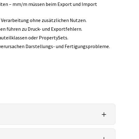
nheiten – mm/m müssen beim Export und Import
Verarbeitung ohne zusätzlichen Nutzen.
en führen zu Druck‑ und Exportfehlern.
uteilklassen oder PropertySets.
 verursachen Darstellungs‑ und Fertigungsprobleme.
abe einfacher Mesh‑Geometrien aus CAD oder Scans.