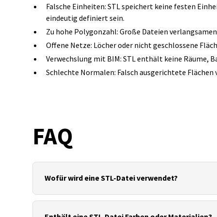
Falsche Einheiten: STL speichert keine festen Ei
eindeutig definiert sein.
Zu hohe Polygonzahl: Große Dateien verlangsamen 
Offene Netze: Löcher oder nicht geschlossene Fläch
Verwechslung mit BIM: STL enthält keine Räume, Ba
Schlechte Normalen: Falsch ausgerichtete Flächen
FAQ
Wofür wird eine STL‑Datei verwendet?
Vor allem für 3D‑Druck, Prototyping und die Überg
Enthält eine STL‑Datei Farben oder Materialien?