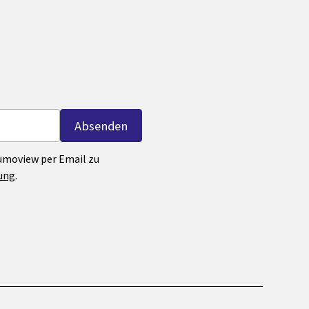
Lumoview per Email zu
ung
.