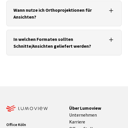
Punktwolke referenzieren (E57/LAS/LAZ),
Schnittebenen definieren, Bauteile modellieren;
Wann nutze ich Orthoprojektionen für
QA mit Check‑Points/RMS und dokumentierten
Ansichten?
Toleranzen.
Bei hoher Genauigkeit in der Fassadenmaßkette,
Öffnungslisten und Abwicklungen;
In welchen Formaten sollten
Orthoprojektionen liefern verzerrungsfreie Basis.
Schnitte/Ansichten geliefert werden?
DWG/DXF/PDF für 2D‑Pläne; bei BIM zusätzlich IFC
für Geometrie/Attribute – stets mit Metadaten zu
Version, Einheiten, Koordinaten und
Genauigkeitsklasse.
Über Lumoview
Unternehmen
Karriere
Office Köln