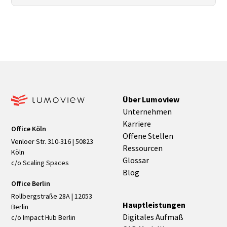
DWG/DXF/PDF für Pläne, CSV/IFC‑PropertySets fürs
Raumbuch/CAFM – jeweils mit Version, Datum,
Einheiten und Koordinaten.
Über Lumoview
Unternehmen
Karriere
Office Köln
Offene Stellen
Venloer Str. 310-316 | 50823
Ressourcen
Köln
Glossar
c/o Scaling Spaces
Blog
Office Berlin
Rollbergstraße 28A | 12053
Hauptleistungen
Berlin
Digitales Aufmaß
c/o Impact Hub Berlin