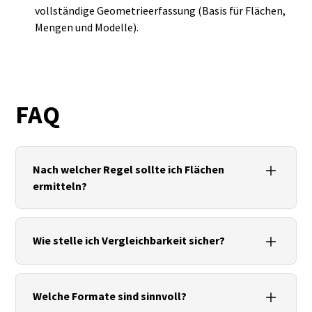
vollständige Geometrieerfassung (Basis für Flächen,
Mengen und Modelle).
FAQ
Nach welcher Regel sollte ich Flächen
ermitteln?
In Deutschland ist DIN 277 üblich; je nach Zweck
(Vermietung/FM) können WoFlV oder
Wie stelle ich Vergleichbarkeit sicher?
GEFMA/GIF‑Regeln gelten – den Standard im
Bericht angeben.
Messbasis (Roh/Ausbau), Einheiten, Abzüge und
Raumdefinitionen dokumentieren; QA‑Protokoll
Welche Formate sind sinnvoll?
mit Toleranzen und Prüfpunkten beilegen.