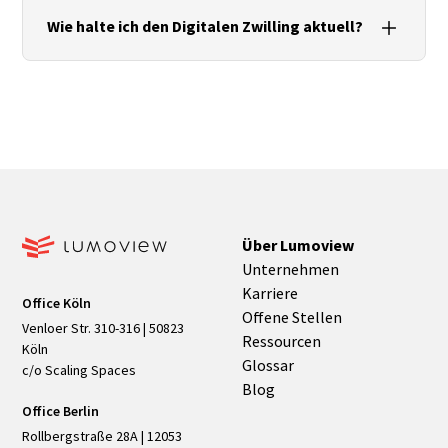
CAFM‑Stammdaten, Energie‑/Zählerdaten,
Wie halte ich den Digitalen Zwilling aktuell?
IoT‑Sensorik sowie Prüf‑ und Wartungsprotokolle
als zentrale Gebäudedaten.
Über definierte Änderungsprozesse (Versionierung,
Freigaben), automatisierte Datenimporte (APIs)
und regelmäßige Verifikationen im Betrieb.
Über Lumoview
Unternehmen
Karriere
Office Köln
Offene Stellen
Venloer Str. 310-316 | 50823
Ressourcen
Köln
Glossar
c/o Scaling Spaces
Blog
Office Berlin
Rollbergstraße 28A | 12053