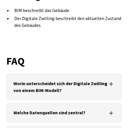
BIM beschreibt das Gebäude.
Der Digitale Zwilling beschreibt den aktuellen Zustand
des Gebäudes.
FAQ
Worin unterscheidet sich der Digitale Zwilling
von einem BIM‑Modell?
Der Zwilling bindet laufende Ist‑Daten (Sensorik,
Betrieb) an – BIM liefert die strukturierte
Welche Datenquellen sind zentral?
Geometrie/Information als Grundlage.
Punktwolken/Bestandspläne, BIM/IFC,