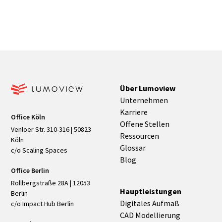
Für BIM typischerweise IFC; zusätzlich 2D‑Pläne als
DWG/DXF/PDF.
Über Lumoview
Unternehmen
Karriere
Office Köln
Offene Stellen
Venloer Str. 310-316 | 50823
Ressourcen
Köln
Glossar
c/o Scaling Spaces
Blog
Office Berlin
Rollbergstraße 28A | 12053
Hauptleistungen
Berlin
Digitales Aufmaß
c/o Impact Hub Berlin
CAD Modellierung