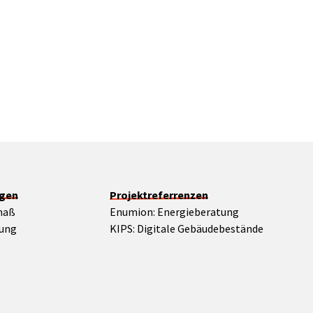
ngen
Projektreferrenzen
maß
Enumion: Energieberatung
rung
KIPS: Digitale Gebäudebestände